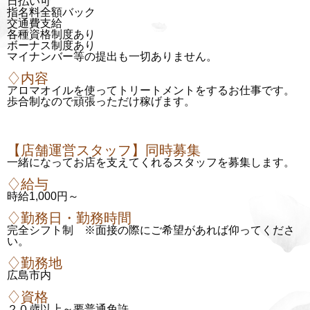
日払い可
指名料全額バック
交通費支給
各種資格制度あり
ボーナス制度あり
マイナンバー等の提出も一切ありません。
♢内容
アロマオイルを使ってトリートメントをするお仕事です。
歩合制なので頑張っただけ稼げます。
【店舗運営スタッフ】同時募集
一緒になってお店を支えてくれるスタッフを募集します。
♢給与
時給1,000円～
♢勤務日・勤務時間
完全シフト制 ※面接の際にご希望があれば仰ってくださ
い。
♢勤務地
広島市内
♢資格
２０歳以上～要普通免許