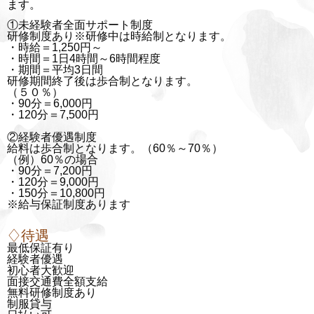
ます。
①未経験者全面サポート制度
研修制度あり※研修中は時給制となります。
・時給＝1,250円～
・時間＝1日4時間～6時間程度
・期間＝平均3日間
研修期間終了後は歩合制となります。
（５０％）
・90分＝6,000円
・120分＝7,500円
②経験者優遇制度
給料は歩合制となります。（60％～70％）
（例）60％の場合
・90分＝7,200円
・120分＝9,000円
・150分＝10,800円
※給与保証制度あります
♢待遇
最低保証有り
経験者優遇
初心者大歓迎
面接交通費全額支給
無料研修制度あり
制服貸与